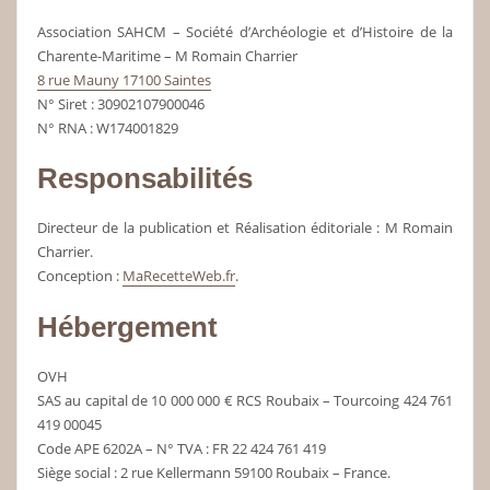
Association SAHCM – Société d’Archéologie et d’Histoire de la
Charente-Maritime – M Romain Charrier
8 rue Mauny
17100 Saintes
N° Siret : 30902107900046
N° RNA : W174001829
Responsabilités
Directeur de la publication et Réalisation éditoriale : M Romain
Charrier.
Conception :
MaRecetteWeb.fr
.
Hébergement
OVH
SAS au capital de 10 000 000 € RCS Roubaix – Tourcoing 424 761
419 00045
Code APE 6202A – N° TVA : FR 22 424 761 419
Siège social : 2 rue Kellermann 59100 Roubaix – France.