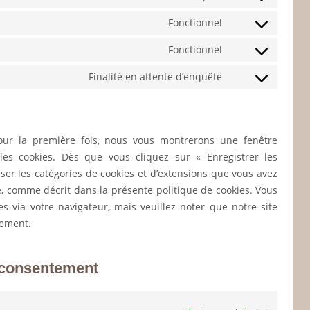
Consent
service
to
Fonctionnel
cleantalk-
Consent
service
spam-
to
Fonctionnel
automattic
Consent
protect
service
to
Finalité en attente d’enquête
google-
Consent
service
recaptcha
to
brevo
service
divers
our la première fois, nous vous montrerons une fenêtre
 les cookies. Dès que vous cliquez sur « Enregistrer les
iser les catégories de cookies et d’extensions que vous avez
e, comme décrit dans la présente politique de cookies. Vous
ies via votre navigateur, mais veuillez noter que notre site
tement.
 consentement