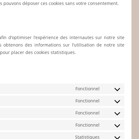
us pouvons déposer ces cookies sans votre consentement.
afin d’optimiser l’expérience des internautes sur notre site
s obtenons des informations sur l’utilisation de notre site
ur placer des cookies statistiques.
Fonctionnel
Consent
to
Fonctionnel
Consent
service
to
Fonctionnel
wordpress
Consent
service
to
Fonctionnel
wordfence
Consent
service
to
Statistiques
complianz