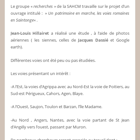
Le groupe «
recherches
» de la SAHCM travaille sur le projet d’un
ouvrage intitulé : »
Un patrimoine en marche, les
voies romaines
en Saintonge
« .
Jean-Louis Hillairet
a réalisé une étude , à l’aide de photos
aériennes ( les siennes, celles de
Jacques Dassié
et Google
earth).
Différentes voies ont été peu ou pas étudiées.
Les voies présentant un intérêt :
-A l’Est, la voies d’Agrippa avec au Nord-Est la voie de Poitiers, au
Sud-est Périgueux, Cahors, Agen, Blaye.
-A l’Ouest, Saujon, Toulon et Barzan, l’île Madame.
-Au Nord , Angers, Nantes, avec la voie partant de St Jean
d’Angély vers l’ouest, passant par Muron.