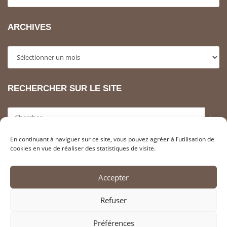
ARCHIVES
Archives
RECHERCHER SUR LE SITE
>
En continuant à naviguer sur ce site, vous pouvez agréer à l’utilisation de
INFORMATIONS LÉGALES
cookies en vue de réaliser des statistiques de visite.
Adhérer à l’association SAHCM
Accepter
Contacter la SahCM
Liens utiles
Refuser
Mentions Légales
Politique de cookies (FR)
Préférences