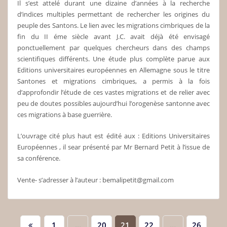
Il s’est attelé durant une dizaine d’années à la recherche
d’indices multiples permettant de rechercher les origines du
peuple des Santons. Le lien avec les migrations cimbriques de la
fin du II éme siècle avant J.C. avait déjà été envisagé
ponctuellement par quelques chercheurs dans des champs
scientifiques différents. Une étude plus complète parue aux
Editions universitaires européennes en Allemagne sous le titre
Santones et migrations cimbriques, a permis à la fois
d’approfondir l’étude de ces vastes migrations et de relier avec
peu de doutes possibles aujourd’hui l’orogenèse santonne avec
ces migrations à base guerrière.
L’ouvrage cité plus haut est édité aux : Editions Universitaires
Européennes , il sear présenté par Mr Bernard Petit à l’issue de
sa conférence.
Vente- s’adresser à l’auteur : bemalipetit@gmail.com
Pagination
1
…
20
21
22
…
26