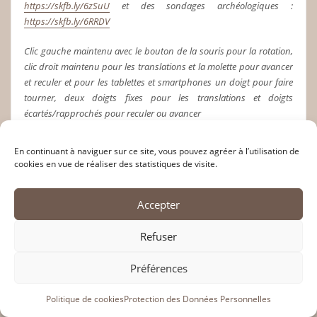
https://skfb.ly/6zSuU
et des sondages archéologiques :
https://skfb.ly/6RRDV
Clic gauche maintenu avec le bouton de la souris pour la rotation,
clic droit maintenu pour les translations et la molette pour avancer
et reculer et pour les tablettes et smartphones un doigt pour faire
tourner, deux doigts fixes pour les translations et doigts
écartés/rapprochés pour reculer ou avancer
En continuant à naviguer sur ce site, vous pouvez agréer à l’utilisation de
cookies en vue de réaliser des statistiques de visite.
Fouilles archéologiques
Accepter
Saintes, rue Bernard.
Refuser
Avr 25, 2020
Préférences
Saintes, rue Bernard.
Politique de cookies
Protection des Données Personnelles
Jean-Philippe Baigl