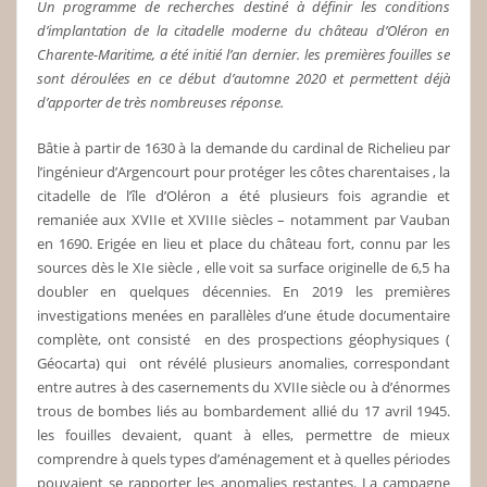
Un programme de recherches destiné à définir les conditions
d’implantation de la citadelle moderne du château d’Oléron en
Charente-Maritime, a été initié l’an dernier. les premières fouilles se
sont déroulées en ce début d’automne 2020 et permettent déjà
d’apporter de très nombreuses réponse.
Bâtie à partir de 1630 à la demande du cardinal de Richelieu par
l’ingénieur d’Argencourt pour protéger les côtes charentaises , la
citadelle de l’île d’Oléron a été plusieurs fois agrandie et
remaniée aux XVIIe et XVIIIe siècles – notamment par Vauban
en 1690. Erigée en lieu et place du château fort, connu par les
sources dès le XIe siècle , elle voit sa surface originelle de 6,5 ha
doubler en quelques décennies. En 2019 les premières
investigations menées en parallèles d’une étude documentaire
complète, ont consisté en des prospections géophysiques (
Géocarta) qui ont révélé plusieurs anomalies, correspondant
entre autres à des casernements du XVIIe siècle ou à d’énormes
trous de bombes liés au bombardement allié du 17 avril 1945.
les fouilles devaient, quant à elles, permettre de mieux
comprendre à quels types d’aménagement et à quelles périodes
pouvaient se rapporter les anomalies restantes. La campagne