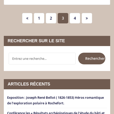
Pagination
1
2
3
4
des
publications
RECHERCHER SUR LE SITE
RECHERCHER
Rechercher
ARTICLES RÉCENTS
Exposition : Joseph René Bellot ( 1826-1853) Héros romantique
de l’exploration polaire à Rochefort.
Conférence les « Résultats archéologiques de l’étude du bâti et