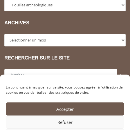
Categories
ARCHIVES
Archives
RECHERCHER SUR LE SITE
>
En continuant à naviguer sur ce site, vous pouvez agréer à l’utilisation de
INFORMATIONS LÉGALES
cookies en vue de réaliser des statistiques de visite.
Adhérer à l’association SAHCM
Accepter
Contacter la SahCM
Liens utiles
Refuser
Mentions Légales