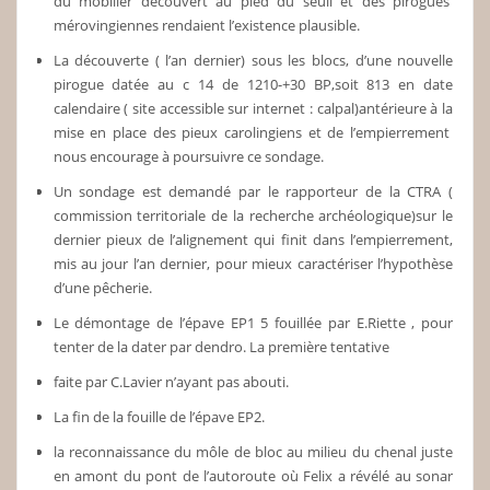
du mobilier découvert au pied du seuil et des pirogues
mérovingiennes rendaient l’existence plausible.
La découverte ( l’an dernier) sous les blocs, d’une nouvelle
pirogue datée au c 14 de 1210-+30 BP,soit 813 en date
calendaire ( site accessible sur internet : calpal)antérieure à la
mise en place des pieux carolingiens et de l’empierrement
nous encourage à poursuivre ce sondage.
Un sondage est demandé par le rapporteur de la CTRA (
commission territoriale de la recherche archéologique)sur le
dernier pieux de l’alignement qui finit dans l’empierrement,
mis au jour l’an dernier, pour mieux caractériser l’hypothèse
d’une pêcherie.
Le démontage de l’épave EP1 5 fouillée par E.Riette , pour
tenter de la dater par dendro. La première tentative
faite par C.Lavier n’ayant pas abouti.
La fin de la fouille de l’épave EP2.
la reconnaissance du môle de bloc au milieu du chenal juste
en amont du pont de l’autoroute où Felix a révélé au sonar