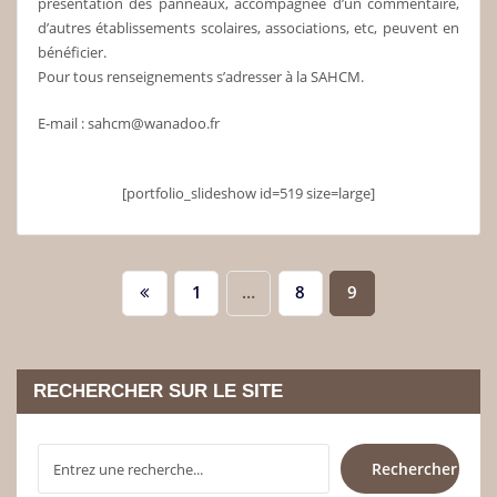
présentation des panneaux, accompagnée d’un commentaire,
d’autres établissements scolaires, associations, etc, peuvent en
bénéficier.
Pour tous renseignements s’adresser à la SAHCM.
E-mail : sahcm@wanadoo.fr
[portfolio_slideshow id=519 size=large]
Pagination
1
…
8
9
des
publications
RECHERCHER SUR LE SITE
RECHERCHER
Rechercher