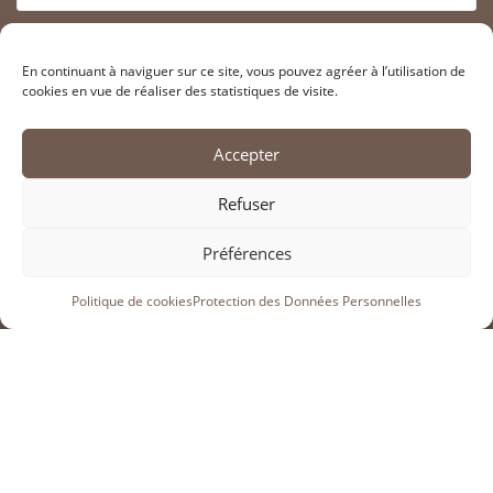
ARCHIVES
En continuant à naviguer sur ce site, vous pouvez agréer à l’utilisation de
cookies en vue de réaliser des statistiques de visite.
Archives
Accepter
RECHERCHER SUR LE SITE
Refuser
Préférences
>
Politique de cookies
Protection des Données Personnelles
INFORMATIONS LÉGALES
Adhérer à l’association SAHCM
Contacter la SahCM
Liens utiles
Mentions Légales
Politique de cookies (FR)