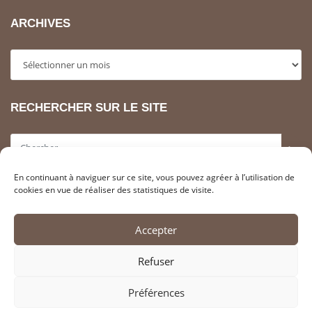
ARCHIVES
Archives
RECHERCHER SUR LE SITE
>
En continuant à naviguer sur ce site, vous pouvez agréer à l’utilisation de
INFORMATIONS LÉGALES
cookies en vue de réaliser des statistiques de visite.
Adhérer à l’association SAHCM
Accepter
Contacter la SahCM
Liens utiles
Refuser
Mentions Légales
Politique de cookies (FR)
Préférences
Protection des Données (RGPD)