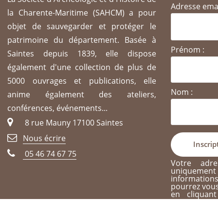
Adresse emai
la Charente-Maritime (SAHCM) a pour
objet de sauvegarder et protéger le
patrimoine du département. Basée à
Prénom :
Saintes depuis 1839, elle dispose
également d'une collection de plus de
5000 ouvrages et publications, elle
Nom :
anime également des ateliers,
conférences, événements...
8 rue Mauny 17100 Saintes
Nous écrire
05 46 74 67 75
Votre adre
uniqueme
informati
pourrez vous
en cliquan
n'importe qu