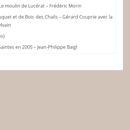
 Le moulin de Lucérat – Frédéric Morin
quet et de Bois des Chails – Gérard Couprie avec la
lvain
os)
aintes en 2005 – Jean-Philippe Baigl