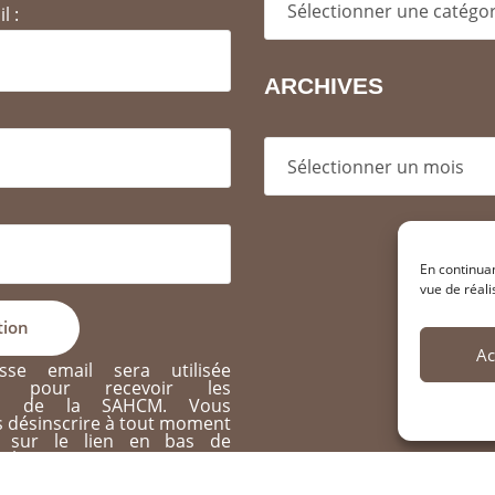
l :
ARCHIVES
Archives
En continuan
vue de réali
Ac
sse email sera utilisée
nt pour recevoir les
ons de la SAHCM. Vous
 désinscrire à tout moment
t sur le lien en bas de
el message reçu.