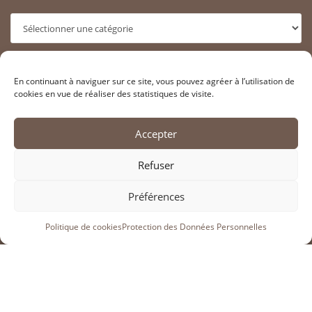
Categories
ARCHIVES
En continuant à naviguer sur ce site, vous pouvez agréer à l’utilisation de
cookies en vue de réaliser des statistiques de visite.
Archives
Accepter
RECHERCHER SUR LE SITE
Refuser
Préférences
>
Politique de cookies
Protection des Données Personnelles
INFORMATIONS LÉGALES
Adhérer à l’association SAHCM
Contacter la SahCM
Liens utiles