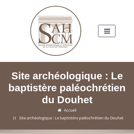
Site archéologique : Le
baptistère paléochrétien
du Douhet
Accueil
Site archéologique : Le baptistère paléochrétien du Douhet