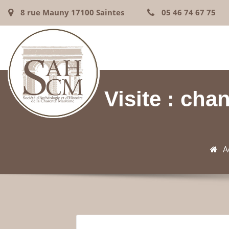
8 rue Mauny 17100 Saintes
05 46 74 67 75
Visite : chan
A