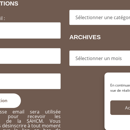
TIONS
Categories
l :
ARCHIVES
Archives
En continuan
vue de réali
Ac
sse email sera utilisée
nt pour recevoir les
ons de la SAHCM. Vous
 désinscrire à tout moment