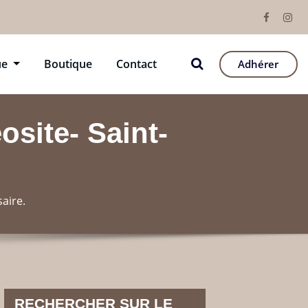
ue
Boutique
Contact
Adhérer
éosite- Saint-
saire.
RECHERCHER SUR LE