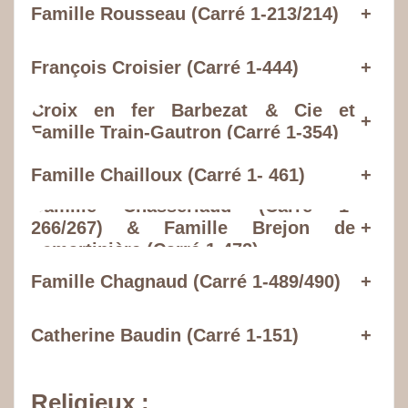
Famille Rousseau (Carré 1-213/214)
+
François Croisier
(
Carré 1-444
)
+
Croix en fer Barbezat & Cie et
+
Famille Train-Gautron (Carré 1-354)
Famille Chailloux (Carré 1- 461)
+
Camille Chasseriaud (Carré 1-
266/267)
&
Famille Brejon de
+
Lamartinière (Carré 1-472)
Famille Chagnaud (Carré 1-489/490)
+
Catherine Baudin (Carré 1-151)
+
Religieux :