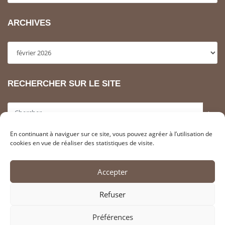
ARCHIVES
Archives
RECHERCHER SUR LE SITE
>
En continuant à naviguer sur ce site, vous pouvez agréer à l’utilisation de
INFORMATIONS LÉGALES
cookies en vue de réaliser des statistiques de visite.
Adhérer à l’association SAHCM
Accepter
Contacter la SahCM
Liens utiles
Refuser
Mentions Légales
Politique de cookies (FR)
Préférences
Protection des Données (RGPD)