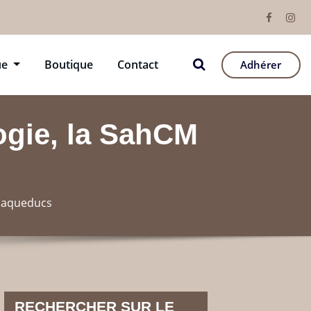
ue
Boutique
Contact
Adhérer
ogie, la SahCM
x aqueducs
RECHERCHER SUR LE