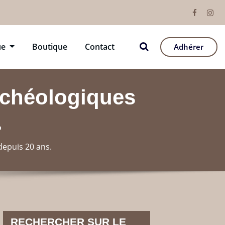
ue
Boutique
Contact
Adhérer
rchéologiques
.
depuis 20 ans.
RECHERCHER SUR LE