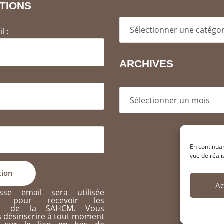
TIONS
Categories
l :
ARCHIVES
Archives
En continuan
vue de réali
Ac
sse email sera utilisée
nt pour recevoir les
ons de la SAHCM. Vous
 désinscrire à tout moment