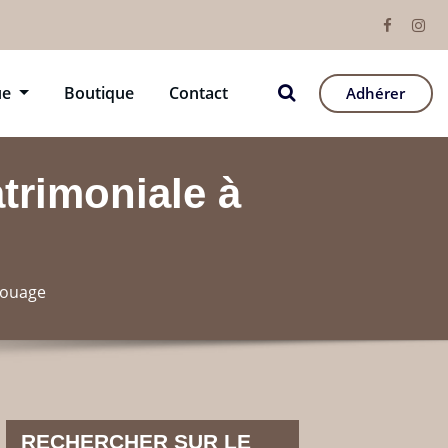
ue
Boutique
Contact
Adhérer
trimoniale à
rouage
RECHERCHER SUR LE