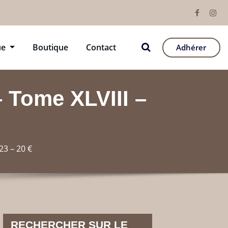
ue
Boutique
Contact
Adhérer
– Tome XLVIII –
23 – 20 €
RECHERCHER SUR LE