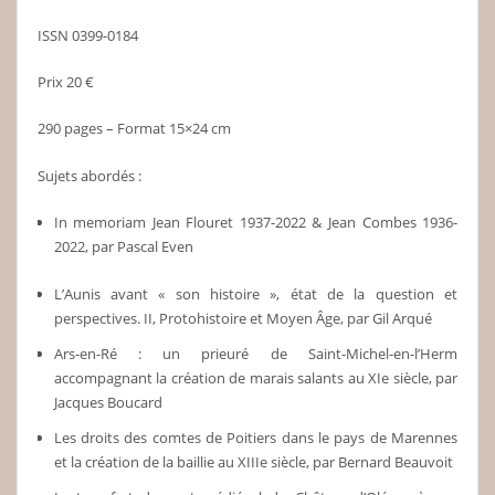
ISSN 0399-0184
Prix 20 €
290 pages – Format 15×24 cm
Sujets abordés :
In memoriam Jean Flouret 1937-2022 & Jean Combes 1936-
2022, par Pascal Even
L’Aunis avant « son histoire », état de la question et
perspectives. II, Protohistoire et Moyen Âge, par Gil Arqué
Ars-en-Ré : un prieuré de Saint-Michel-en-l’Herm
accompagnant la création de marais salants au XIe siècle, par
Jacques Boucard
Les droits des comtes de Poitiers dans le pays de Marennes
et la création de la baillie au XIIIe siècle, par Bernard Beauvoit