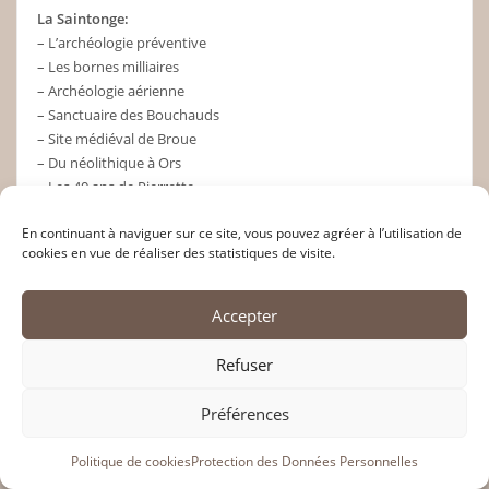
La Saintonge:
– L’archéologie préventive
– Les bornes milliaires
– Archéologie aérienne
– Sanctuaire des Bouchauds
– Site médiéval de Broue
– Du néolithique à Ors
– Les 40 ans de Pierrette
– 100 ans de fouilles à Barzan
En continuant à naviguer sur ce site, vous pouvez agréer à l’utilisation de
Pour commander ouvrage, cliquez sur
ce lien
(règlement par CB)
cookies en vue de réaliser des statistiques de visite.
Accepter
Saintes
Refuser
« Saintes, cité cheminote
histoire d’une étoile ferroviaire
Préférences
des origines au XXIe siècle », par
Politique de cookies
Protection des Données Personnelles
Henri Texier, 2013, 10€