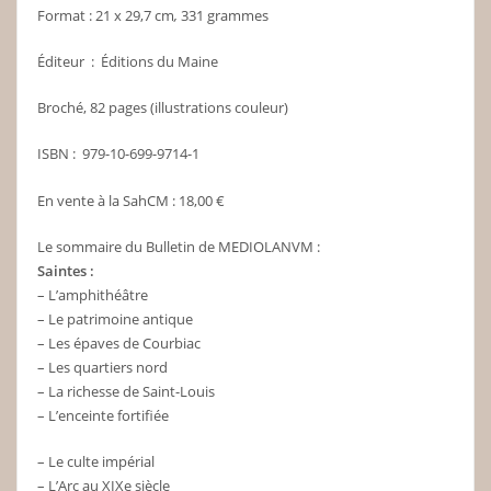
Format : 21 x 29,7 cm
,
331 grammes
Éditeur ‏ : ‎ Éditions du Maine
Broché, 82 pages (illustrations couleur)
ISBN‏ : ‎ 979-10-699-9714-1
En vente à la SahCM : 18,00 €
Le sommaire du Bulletin de MEDIOLANVM :
Saintes :
– L’amphithéâtre
– Le patrimoine antique
– Les épaves de Courbiac
– Les quartiers nord
– La richesse de Saint-Louis
– L’enceinte fortifiée
– Le culte impérial
– L’Arc au XIXe siècle