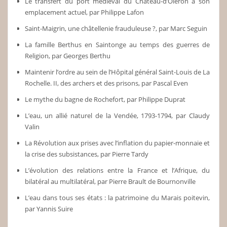
Le transfert du port médiéval du Château-d’Oléron à son
emplacement actuel, par Philippe Lafon
Saint-Maigrin, une châtellenie frauduleuse ?, par Marc Seguin
La famille Berthus en Saintonge au temps des guerres de
Religion, par Georges Berthu
Maintenir l’ordre au sein de l’Hôpital général Saint-Louis de La
Rochelle. II, des archers et des prisons, par Pascal Even
Le mythe du bagne de Rochefort, par Philippe Duprat
L’eau, un allié naturel de la Vendée, 1793-1794, par Claudy
Valin
La Révolution aux prises avec l’inflation du papier-monnaie et
la crise des subsistances, par Pierre Tardy
L’évolution des relations entre la France et l’Afrique, du
bilatéral au multilatéral, par Pierre Brault de Bournonville
L’eau dans tous ses états : la patrimoine du Marais poitevin,
par Yannis Suire