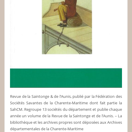
Revue de la Saintonge & de l’Aunis, publié par la Fédération des
Sociétés Savantes de la Charente-Maritime dont fait partie la
SahCM. Regroupe 13 sociétés du département et publie chaque
année un volume de la Revue de la Saintonge et de l’Aunis. – La
bibliothèque et les archives propres sont déposées aux Archives
départementales de la Charente-Maritime