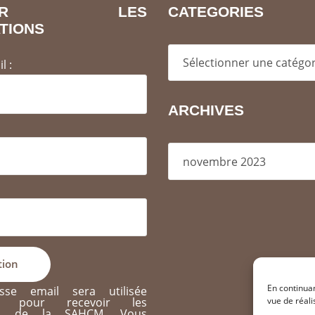
EVOIR LES
CATEGORIES
TIONS
Categories
l :
ARCHIVES
Archives
En continuan
sse email sera utilisée
nt pour recevoir les
vue de réali
ons de la SAHCM. Vous