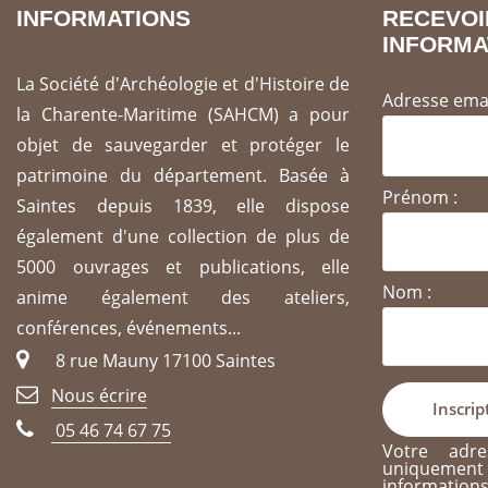
INFORMATIONS
REC
INFORMA
La Société d'Archéologie et d'Histoire de
Adresse emai
la Charente-Maritime (SAHCM) a pour
objet de sauvegarder et protéger le
patrimoine du département. Basée à
Prénom :
Saintes depuis 1839, elle dispose
également d'une collection de plus de
5000 ouvrages et publications, elle
Nom :
anime également des ateliers,
conférences, événements...
8 rue Mauny 17100 Saintes
Nous écrire
05 46 74 67 75
Votre adre
uniqueme
informati