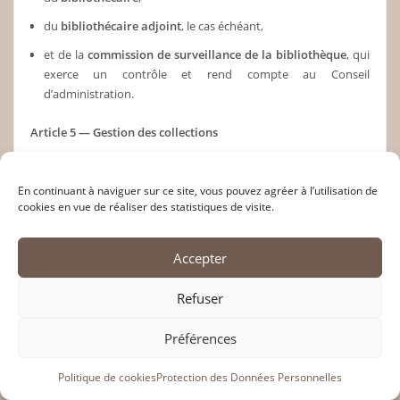
du
bibliothécaire adjoint
, le cas échéant,
et de la
commission de surveillance de la bibliothèque
, qui
exerce un contrôle et rend compte au Conseil
d’administration.
Article 5 — Gestion des collections
Tous les documents et objets confiés à la bibliothèque font
l’objet :
En continuant à naviguer sur ce site, vous pouvez agréer à l’utilisation de
cookies en vue de réaliser des statistiques de visite.
d’un
enregistrement dans un registre d’entrée et une base
de données
consultable en ligne ;
Accepter
d’un
classement et d’un catalogage
permettant leur
identification et leur localisation. Chaque document est
Refuser
attribué à une
cotation conforme au système de classement
en vigueur
, permettant son repérage précis dans les
Préférences
collections.
Politique de cookies
Protection des Données Personnelles
Les collections comprennent notamment :