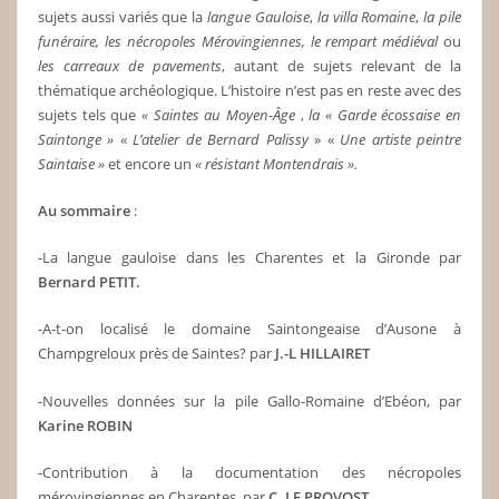
sujets aussi variés que la
langue Gauloise
,
la villa Romaine
,
la pile
funéraire,
les nécropoles
Mérovingiennes,
le rempart médiéval
ou
les carreaux de pavements
, autant de sujets relevant de la
thématique archéologique. L’histoire n’est pas en reste avec des
sujets tels que
« Saintes au Moyen-Âge
,
la « Garde
écossaise en
Saintonge »
«
L’atelier de Bernard Palissy
» «
Une artiste peintre
Saintaise »
et encore un
« résistant
Montendrais ».
Au sommaire
:
-La langue gauloise dans les Charentes et la Gironde par
Bernard PETIT.
-A-t-on localisé le domaine Saintongeaise d’Ausone à
Champgreloux près de Saintes? par
J.-L HILLAIRET
-Nouvelles données sur la pile Gallo-Romaine d’Ebéon, par
Karine ROBIN
-Contribution à la documentation des nécropoles
mérovingiennes en Charentes, par
C. LE PROVOST